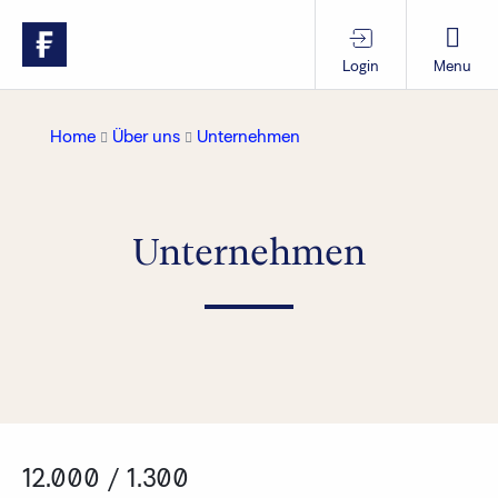
Login
Menu
Produkte & Services
Home
Über uns
Unternehmen
Themen im Fokus
Unternehmen
Wissen
Vorsorgewissen
Über uns
12.000 / 1.300
Anlegende