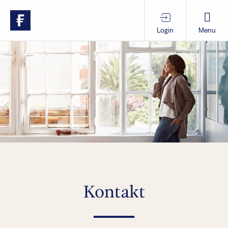
Login
Menu
Produkte & Services
Themen im Fokus
Wissen
Vorsorgewissen
Über uns
Kontakt
Anlegende